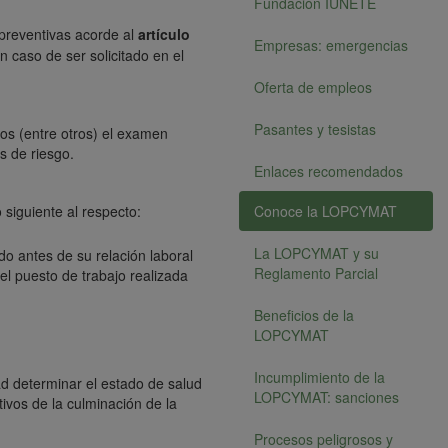
Fundación IUNETE
 preventivas acorde al
artículo
Empresas: emergencias
 caso de ser solicitado en el
Oferta de empleos
Pasantes y tesistas
os (entre otros) el examen
s de riesgo.
Enlaces recomendados
 siguiente al respecto:
Conoce la LOPCYMAT
La LOPCYMAT y su
do antes de su relación laboral
Reglamento Parcial
l puesto de trabajo realizada
Beneficios de la
LOPCYMAT
Incumplimiento de la
ad determinar el estado de salud
LOPCYMAT: sanciones
ivos de la culminación de la
Procesos peligrosos y