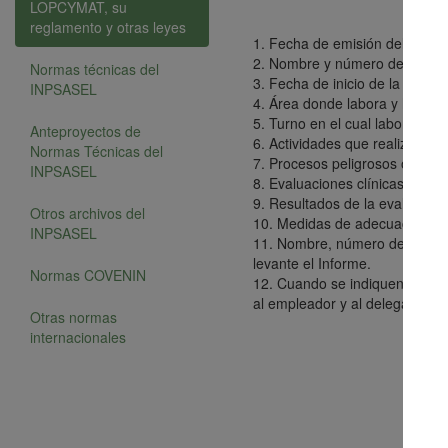
LOPCYMAT, su
reglamento y otras leyes
1. Fecha de emisión del inform
2. Nombre y número de cédula 
Normas técnicas del
3. Fecha de inicio de la relació
INPSASEL
4. Área donde labora y ha labo
5. Turno en el cual labora el tr
Anteproyectos de
6. Actividades que realiza el tr
Normas Técnicas del
7. Procesos peligrosos o facto
INPSASEL
8. Evaluaciones clínicas y para
9. Resultados de la evaluación
Otros archivos del
10. Medidas de adecuación de 
INPSASEL
11. Nombre, número de Colegio 
levante el Informe.
Normas COVENIN
12. Cuando se indiquen medida
al empleador y al delegado de
Otras normas
internacionales