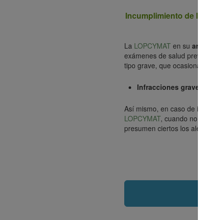
Incumplimiento de las ev
La
LOPCYMAT
en su
artículo
exámenes de salud preventivos
tipo grave, que ocasionará sa
Infracciones graves:
desd
Así mismo, en caso de investi
LOPCYMAT
, cuando no existi
presumen ciertos los alegatos 