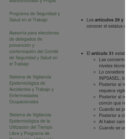
Mancomunado y Propio
Programa de Seguridad y
Salud en el Trabajo
Los
artículos 29 y 30
esta
conocer el estatus de la s
Asesoría para elecciones
de delegados de
prevención y
conformación del Comité
El
artículo 31
establece el
de Seguridad y Salud en
Las concentraciones
el Trabajo
niveles técnicos de 
Lo considere necesar
Sistema de Vigilancia
INPSASEL, basados e
Epidemiológica de
Posterior al reinte
Accidentes y Trabajo y
requiera vigilancia 
Enfermedades
Posterior al reinte
Ocupacionales
común que requieran 
Cuando se presente 
Sistema de Vigilancia
Posterior a cirugías.
Epidemiológica de la
Al haber cambio del
Utilización del Tiempo
Cuando se usen prod
Libre y Programa de