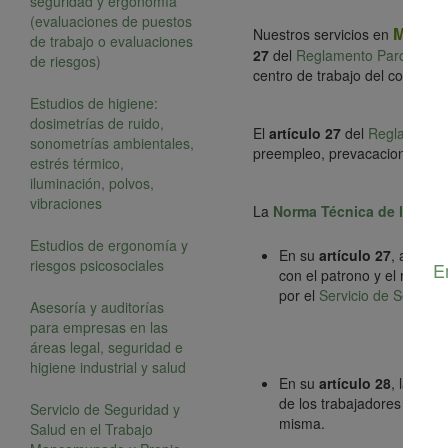
seguridad y ergonomía
(evaluaciones de puestos
Medici
Nuestros servicios en
de trabajo o evaluaciones
27
del
Reglamento Parcial de
de riesgos)
centro de trabajo del contratan
Estudios de higiene:
dosimetrías de ruido,
El
artículo 27
del
Reglamento 
sonometrías ambientales,
preempleo, prevacacional, posv
estrés térmico,
iluminación, polvos,
vibraciones
La
Norma Técnica de los Ser
Estudios de ergonomía y
En su
artículo 27
, acerca
riesgos psicosociales
E
con el patrono y el mismo
por el
Servicio de Segurida
Asesoría y auditorías
para empresas en las
áreas legal, seguridad e
higiene industrial y salud
En su
artículo 28
, la norm
de los trabajadores al ter
Servicio de Seguridad y
misma.
Salud en el Trabajo