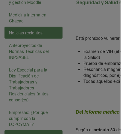
Seguridad y Salud en el 
y gestión Moodle
Medicina interna en
Chacao
Noticias recientes
Está prohibido vulnerar el dere
Anteproyectos de
Normas Técnicas del
Examen de VIH (el cual req
INPSASEL
la Salud)
Prueba de embarazo sin el
Resonancia magnética en el
Ley Especial para la
diagnósticos, por ejemplo
Dignificación de
Todas aquellos exámenes o
Trabajadoras y
Trabajadores
Residenciales (antes
conserjes)
Del
informe médico
según
Empresas: ¿Por qué
cumplir con la
LOPCYMAT?
Según el
artículo 33
de dicha 