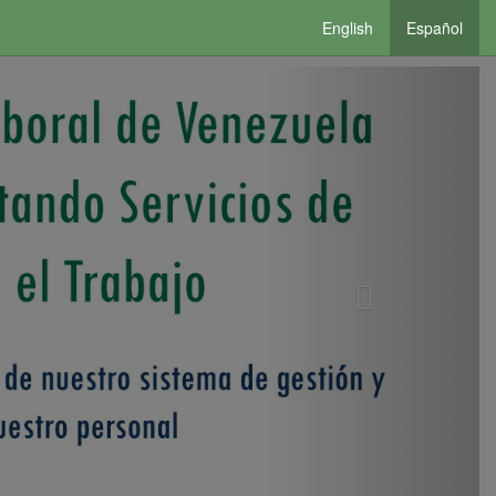
English
Español