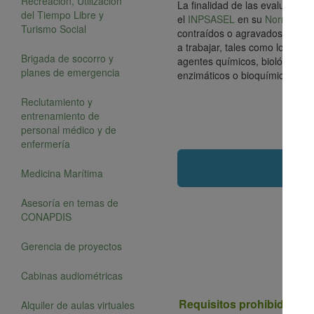
Recreación, Utilización
La finalidad de las evaluacion
del Tiempo Libre y
el
INPSASEL
en su
Norma Técn
Turismo Social
contraídos o agravados con oca
a trabajar, tales como los imp
Brigada de socorro y
agentes químicos, biológicos, 
planes de emergencia
enzimáticos o bioquímicos, tra
Reclutamiento y
entrenamiento de
personal médico y de
enfermería
Medicina Marítima
Asesoría en temas de
CONAPDIS
Gerencia de proyectos
Cabinas audiométricas
Requisitos prohibidos (c
Alquiler de aulas virtuales