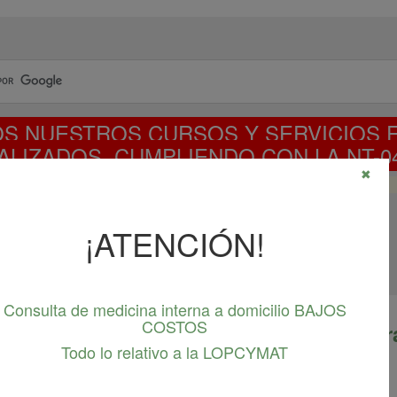
S NUESTROS CURSOS Y SERVICIOS 
ALIZADOS, CUMPLIENDO CON LA NT-04
✖
CURSO NT-04-2023 DISPONIBLE
¡ATENCIÓN!
Consulta de medicina interna a domicilio BAJOS
COSTOS
mentos importantes en medicina del tr
Todo lo relativo a la LOPCYMAT