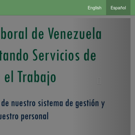
English
Español