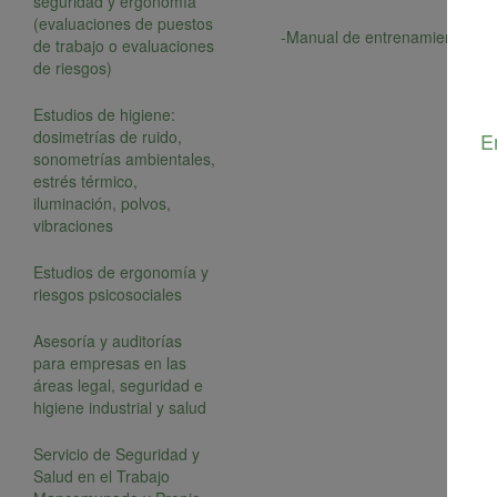
seguridad y ergonomía
(evaluaciones de puestos
-Manual de entrenamiento en 
de trabajo o evaluaciones
de riesgos)
Estudios de higiene:
dosimetrías de ruido,
E
sonometrías ambientales,
estrés térmico,
iluminación, polvos,
vibraciones
Estudios de ergonomía y
riesgos psicosociales
Asesoría y auditorías
para empresas en las
áreas legal, seguridad e
higiene industrial y salud
Servicio de Seguridad y
Salud en el Trabajo