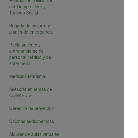
Recreación, Utilización
del Tiempo Libre y
Turismo Social
Brigada de socorro y
planes de emergencia
Reclutamiento y
entrenamiento de
personal médico y de
enfermería
Medicina Marítima
Asesoría en temas de
CONAPDIS
Gerencia de proyectos
Cabinas audiométricas
Alquiler de aulas virtuales