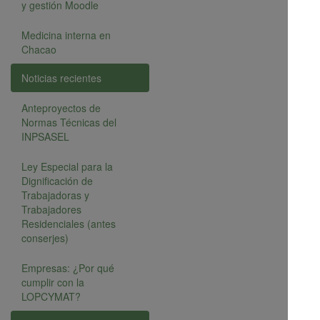
y gestión Moodle
Medicina interna en
Chacao
Noticias recientes
Anteproyectos de
Normas Técnicas del
INPSASEL
Ley Especial para la
Dignificación de
Trabajadoras y
Trabajadores
Residenciales (antes
conserjes)
Empresas: ¿Por qué
cumplir con la
LOPCYMAT?