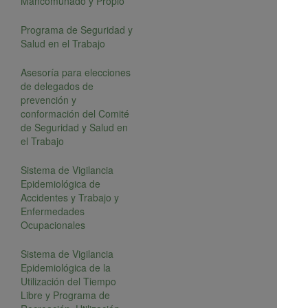
Mancomunado y Propio
Programa de Seguridad y
Salud en el Trabajo
Asesoría para elecciones
de delegados de
prevención y
conformación del Comité
de Seguridad y Salud en
el Trabajo
Sistema de Vigilancia
Epidemiológica de
Accidentes y Trabajo y
Enfermedades
Ocupacionales
Sistema de Vigilancia
Epidemiológica de la
Utilización del Tiempo
Libre y Programa de