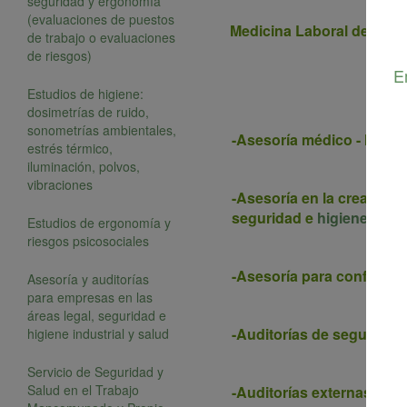
seguridad y ergonomía
(evaluaciones de puestos
Medicina Laboral de Vene
de trabajo o evaluaciones
de riesgos)
E
Estudios de higiene:
dosimetrías de ruido,
sonometrías ambientales,
-Asesoría médico - legal
estrés térmico,
iluminación, polvos,
vibraciones
-Asesoría en la creación 
seguridad e
higiene
.
Estudios de ergonomía y
riesgos psicosociales
-Asesoría para conformar 
Asesoría y auditorías
para empresas en las
áreas legal, seguridad e
-Auditorías de seguridad 
higiene industrial y salud
Servicio de Seguridad y
Salud en el Trabajo
-Auditorías externas (pr