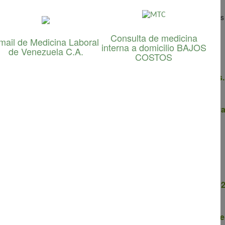
zuela C.A.
presta servicios de asesoría y auditorías en las siguientes
Consulta de medicina
mail de Medicina Laboral
interna a domicilio BAJOS
de Venezuela C.A.
COSTOS
 en casos de investigación de enfermedades ocupacionales.
y modificación de puestos de trabajo, desde las perspectiv
el comité de seguridad y salud en el trabajo.
y salud en el trabajo en base a la LOPCYMAT y la NT-04-202
eauditorías) en base a la OHSAS 18001, destinadas a conoce