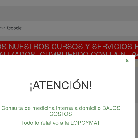
S NUESTROS CURSOS Y SERVICIOS 
ALIZADOS, CUMPLIENDO CON LA NT-04
✖
CURSO NT-04-2023 DISPONIBLE
¡ATENCIÓN!
Consulta de medicina interna a domicilio BAJOS
COSTOS
Servicios de Asesorías y Auditorías
Todo lo relativo a la LOPCYMAT