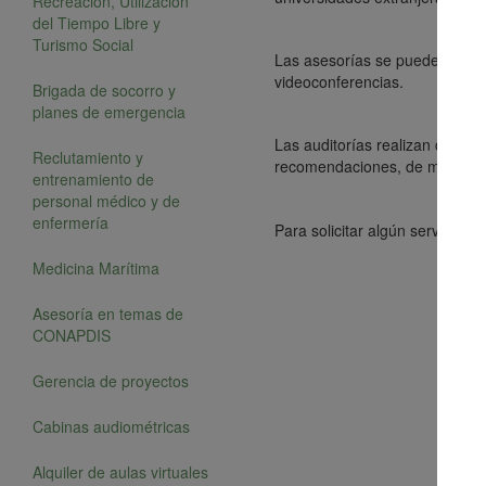
Recreación, Utilización
del Tiempo Libre y
Turismo Social
Las asesorías se pueden reali
videoconferencias.
Brigada de socorro y
planes de emergencia
Las auditorías realizan diagnó
Reclutamiento y
recomendaciones, de manera d
entrenamiento de
personal médico y de
enfermería
C
Para solicitar algún servicio
Medicina Marítima
Asesoría en temas de
CONAPDIS
Gerencia de proyectos
Cabinas audiométricas
Alquiler de aulas virtuales