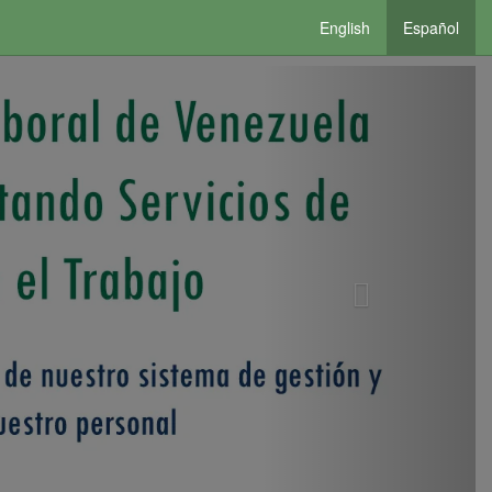
English
Español