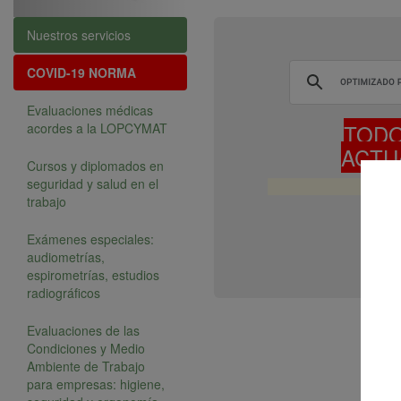
Nuestros servicios
COVID-19
NORMA
Evaluaciones médicas
TODO
acordes a la LOPCYMAT
ACTU
Cursos y diplomados en
seguridad y salud en el
trabajo
Exámenes especiales:
audiometrías,
espirometrías, estudios
radiográficos
Evaluaciones de las
Condiciones y Medio
Ambiente de Trabajo
para empresas: higiene,