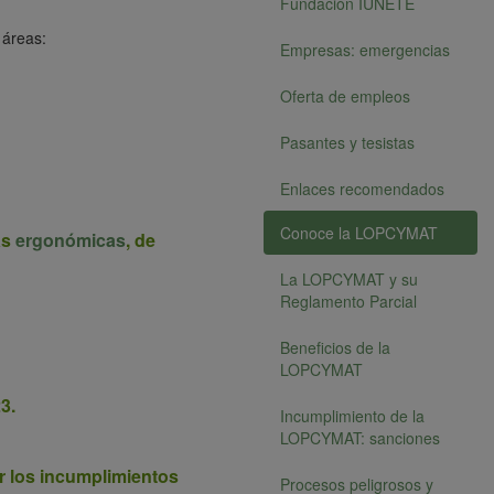
Fundación IUNETE
 áreas:
Empresas: emergencias
Oferta de empleos
Pasantes y tesistas
Enlaces recomendados
Conoce la LOPCYMAT
as
ergonómicas
, de
La LOPCYMAT y su
Reglamento Parcial
Beneficios de la
LOPCYMAT
3.
Incumplimiento de la
LOPCYMAT: sanciones
r los incumplimientos
Procesos peligrosos y