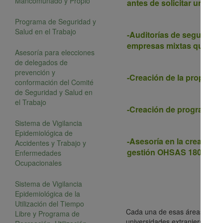
Mancomunado y Propio
antes de solicitar una aud
Programa de Seguridad y
Salud en el Trabajo
-Auditorías de seguridad
empresas mixtas que trab
Asesoría para elecciones
de delegados de
prevención y
-Creación de la propuest
conformación del Comité
de Seguridad y Salud en
el Trabajo
-Creación de programas d
Sistema de Vigilancia
Epidemiológica de
-Asesoría en la creación
Accidentes y Trabajo y
gestión OHSAS 18001.
Enfermedades
Ocupacionales
Sistema de Vigilancia
Epidemiológica de la
Utilización del Tiempo
Cada una de esas áreas es aten
Libre y Programa de
universidades extranjeras.